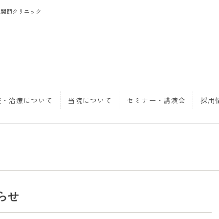
工関節クリニック
査・治療について
当院について
セミナー・講演会
採用
らせ