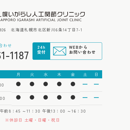
0926
北海道札幌市北区新川6条14丁目7-1
合わせ
24h
WEBから
61-1187
受付
お問い合わせ
月
火
水
木
金
土
日
⚫︎
⚫︎
⚫︎
⚫︎
⚫︎
ー
ー
00
⚫︎
⚫︎
⚫︎
⚫︎
⚫︎
ー
ー
00
午前8：45 ～11：30
午後13：00 ～16：30
※休診日 土曜・日曜・祝日