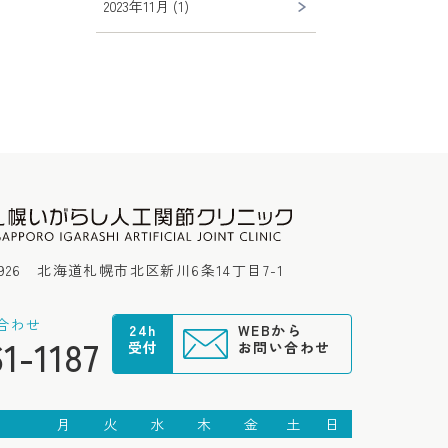
2023年11月 (1)
0926
北海道札幌市北区新川6条14丁目7-1
合わせ
24h
WEBから
61-1187
受付
お問い合わせ
月
火
水
木
金
土
日