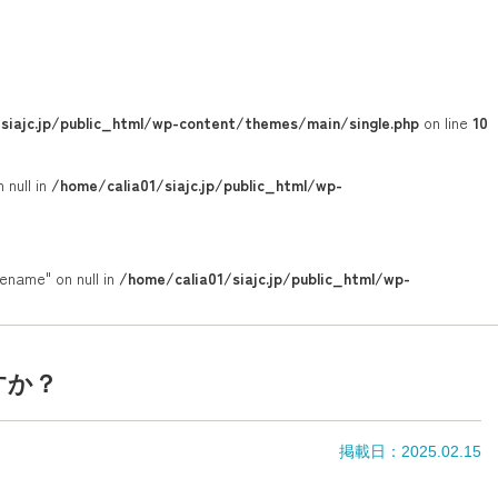
siajc.jp/public_html/wp-content/themes/main/single.php
on line
10
 null in
/home/calia01/siajc.jp/public_html/wp-
ename" on null in
/home/calia01/siajc.jp/public_html/wp-
すか？
掲載日：2025.02.15