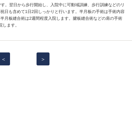
です。翌日から歩行開始し、入院中に可動域訓練、歩行訓練などのリ
祝日も含めて1日2回しっかりと行います。半月板の手術は手術内容
半月板縫合術は2週間程度入院します。腱板縫合術などの肩の手術
院します。
＜
＞