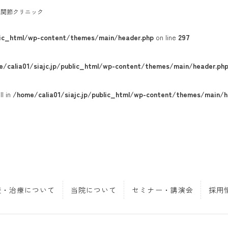
工関節クリニック
blic_html/wp-content/themes/main/header.php
on line
297
/calia01/siajc.jp/public_html/wp-content/themes/main/header.ph
l in
/home/calia01/siajc.jp/public_html/wp-content/themes/main/h
査・治療について
当院について
セミナー・講演会
採用